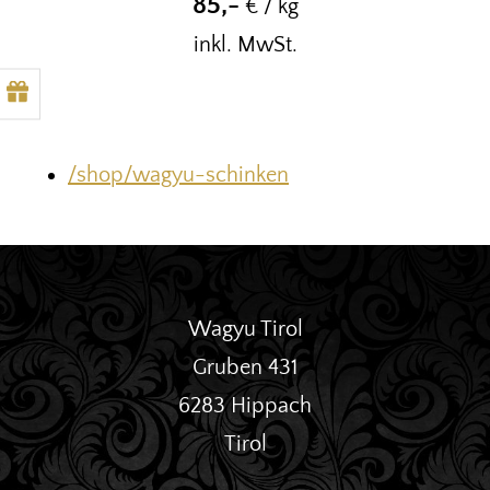
85
,-
€ / kg
inkl. MwSt.
/shop/wagyu-schinken
Wagyu Tirol
Gruben 431
6283 Hippach
Tirol