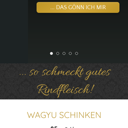
... DAS GÖNN ICH MIR
Wagyu Tirol Shop
Wagyu Denvercut
Ultimativer Grillgenuss
Rib-Eye Steak
Versand
... so schmeckt gutes
Rindfleisch!
WAGYU SCHINKEN