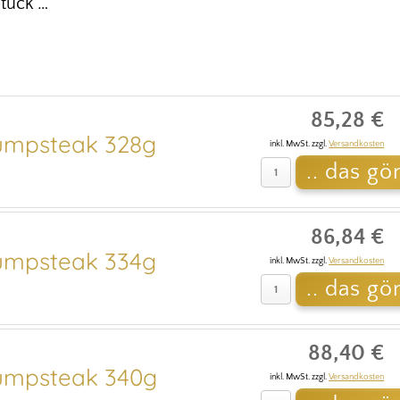
tück …
85,28 €
mpsteak 328g
inkl. MwSt. zzgl.
Versandkosten
86,84 €
mpsteak 334g
inkl. MwSt. zzgl.
Versandkosten
88,40 €
mpsteak 340g
inkl. MwSt. zzgl.
Versandkosten