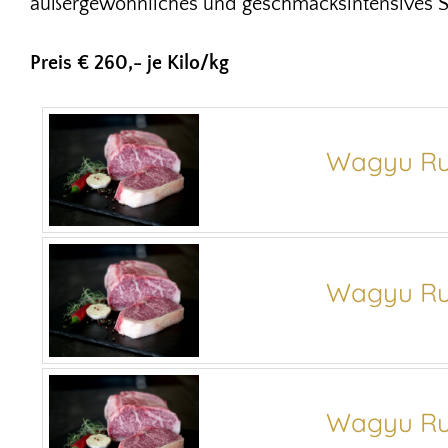
außergewöhnliches und geschmacksintensives S
Preis € 260,- je Kilo/kg
Wagyu Ru
Wagyu Ru
Wagyu Ru