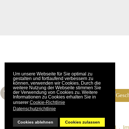
Wagyu Tirol
+43 66
Um unsere Webseite für Sie optimal zu
Gruben 431
info@w
gestalten und fortlaufend verbessern zu
können, verwenden wir Cookies. Durch die
6283 Hippach
weitere Nutzung der Webseite stimmen Sie
der Verwendung von Cookies zu. Weitere
Informationen zu Cookies erhalten Sie in
Tirol
unserer
Cookie-Richtlinie
Datenschutzrichtlinie
Cookies ablehnen
Cookies zulassen
AGB
I