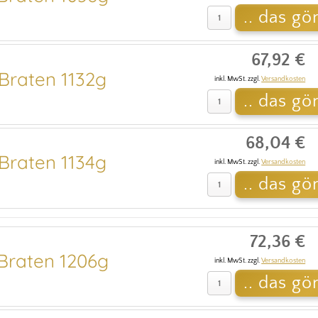
67,92 €
raten 1132g
inkl. MwSt. zzgl.
Versandkosten
68,04 €
raten 1134g
inkl. MwSt. zzgl.
Versandkosten
72,36 €
raten 1206g
inkl. MwSt. zzgl.
Versandkosten