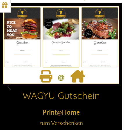
WAGYU Gutschein
Print@Home
zum Verschenken