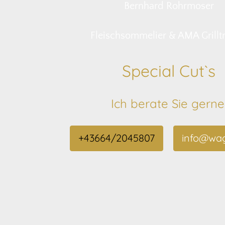
Bernhard Rohrmoser
Fleischsommelier & AMA Grilltr
Special Cut`s
Ich berate Sie gerne
+43664/2045807
info@wag