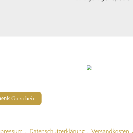
4 204 58 07
agyu.tirol
Gutschein
mpressum
Datenschutzerklärung
Versandkosten