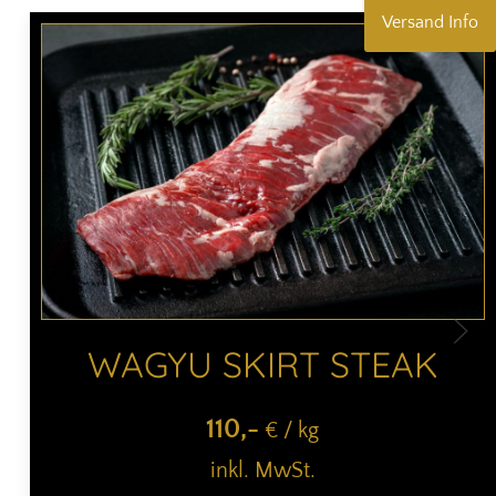
Versand Info
WAGYU SKIRT STEAK
110
,-
€ / kg
inkl. MwSt.