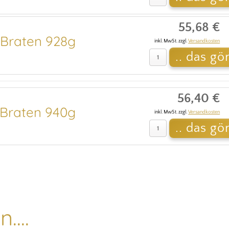
55,68 €
Braten 928g
inkl. MwSt. zzgl.
Versandkosten
56,40 €
Braten 940g
inkl. MwSt. zzgl.
Versandkosten
....