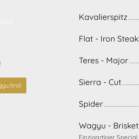
Kavalierspitz
ainer
Flat - Iron Steak
Teres - Major
!
Sierra - Cut
yu.tirol
Spider
Wagyu - Brisket
Einzigartiger Special