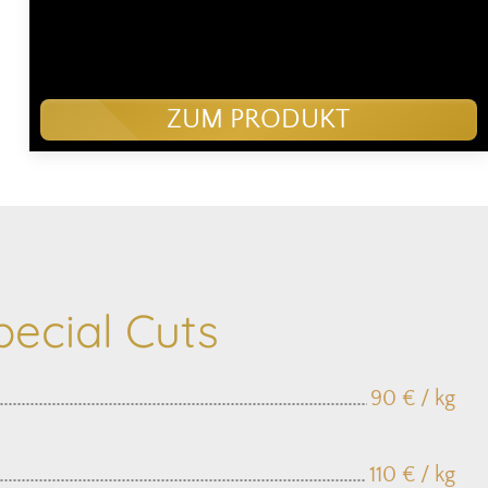
ZUM PRODUKT
ecial Cuts
90 € / kg
110 € / kg