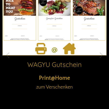
WAGYU MINUTENSTEAK
110
,-
€ / kg
inkl. MwSt.