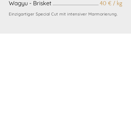
Wagyu - Brisket
40 € / kg
Einzigartiger Special Cut mit intensiver Marmorierung.
Wagyu Tirol
Gruben 431
6283 Hippach
Tirol
+43 664 204 58 07
info@wagyu.tirol