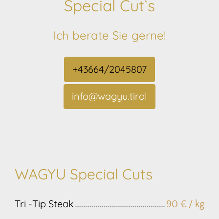
Special Cut`s
Ich berate Sie gerne!
+43664/2045807
info@wagyu.tirol
WAGYU Special Cuts
Tri -Tip Steak
90 € / kg