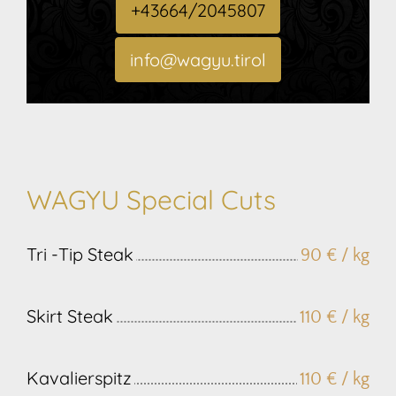
+43664/2045807
info@wagyu.tirol
WAGYU Special Cuts
Tri -Tip Steak
90 € / kg
Skirt Steak
110 € / kg
Kavalierspitz
110 € / kg