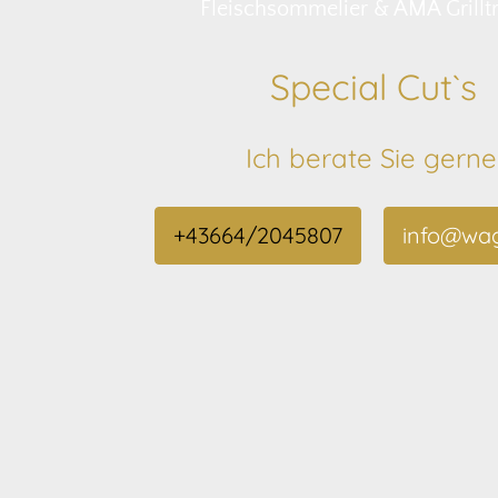
Fleischsommelier & AMA Grilltr
Special Cut`s
Ich berate Sie gerne
+43664/2045807
info@wag