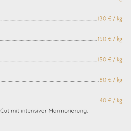
130 € / kg
150 € / kg
150 € / kg
80 € / kg
40 € / kg
 Cut mit intensiver Marmorierung.