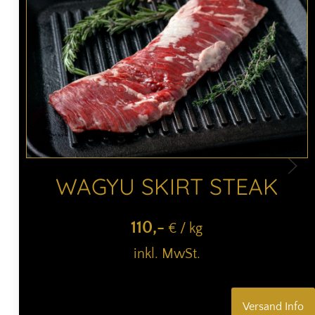
WAGYU SKIRT STEAK
110
,-
€ / kg
inkl. MwSt.
Versand Info