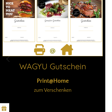
WAGYU Gutschein
Print@Home
zum Verschenken