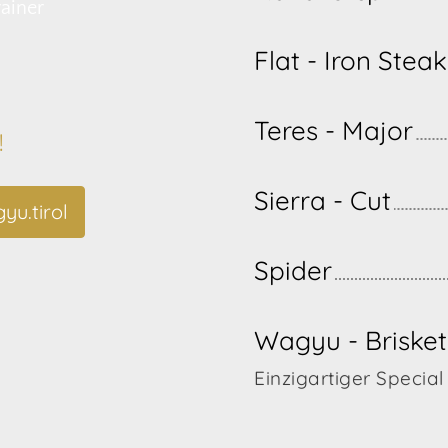
ainer
Flat - Iron Steak
Teres - Major
!
Sierra - Cut
yu.tirol
Spider
Wagyu - Brisket
Einzigartiger Special