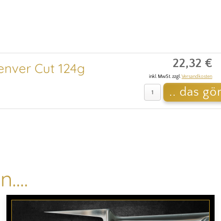
22,32 €
nver Cut 124g
inkl. MwSt. zzgl.
Versandkosten
....