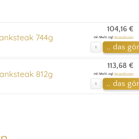
104,16 €
anksteak 744g
inkl. MwSt. zzgl.
Versandkosten
113,68 €
anksteak 812g
inkl. MwSt. zzgl.
Versandkosten
....