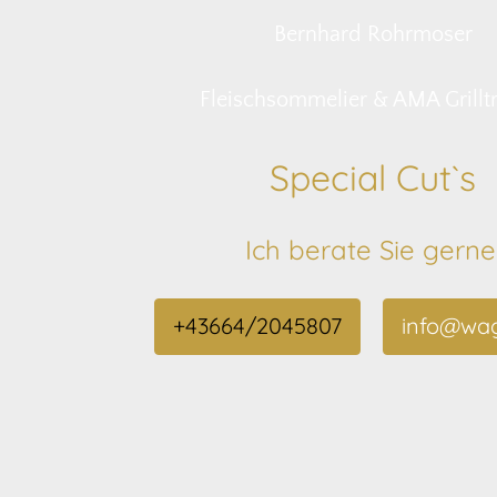
Bernhard Rohrmoser
Fleischsommelier & AMA Grilltr
Special Cut`s
Ich berate Sie gerne
+43664/2045807
info@wag