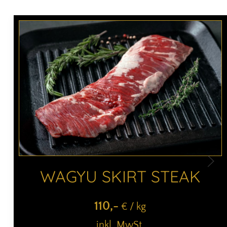
WAGYU SKIRT STEAK
110
,-
€ / kg
inkl. MwSt.