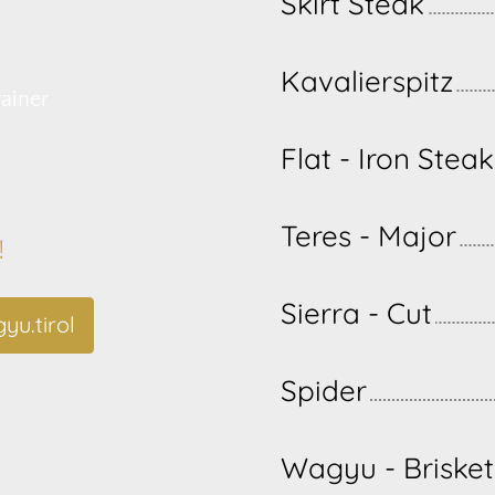
Skirt Steak
Kavalierspitz
ainer
Flat - Iron Steak
Teres - Major
!
Sierra - Cut
yu.tirol
Spider
Wagyu - Brisket