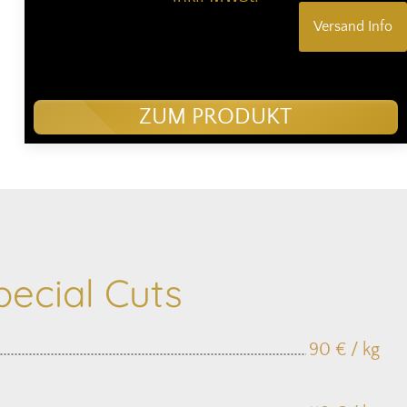
Versand Info
ZUM PRODUKT
ecial Cuts
90 € / kg