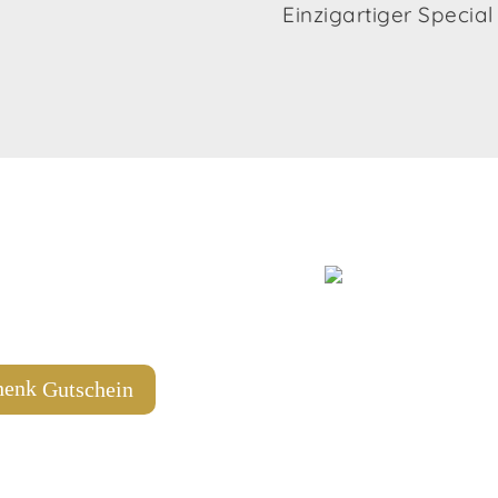
Einzigartiger Special
4 204 58 07
agyu.tirol
Gutschein