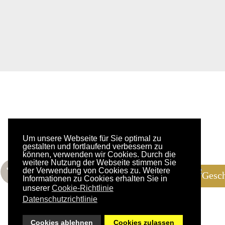
Wagyu Tirol
+43 66
Um unsere Webseite für Sie optimal zu
Gruben 431
info@w
gestalten und fortlaufend verbessern zu
können, verwenden wir Cookies. Durch die
6283 Hippach
weitere Nutzung der Webseite stimmen Sie
der Verwendung von Cookies zu. Weitere
Informationen zu Cookies erhalten Sie in
Tirol
unserer
Cookie-Richtlinie
Datenschutzrichtlinie
Cookies ablehnen
Cookies zulassen