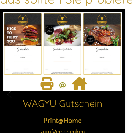
WAGYU Gutschein
Print@Home
zum Verschenken