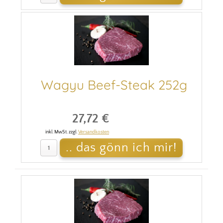
Wagyu Beef-Steak 252g
27,72 €
inkl. MwSt. zzgl.
Versandkosten