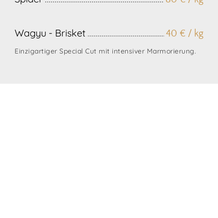
Wagyu - Brisket
40 € / kg
Einzigartiger Special Cut mit intensiver Marmorierung.
Wagyu Tirol
Gruben 431
6283 Hippach
Tirol