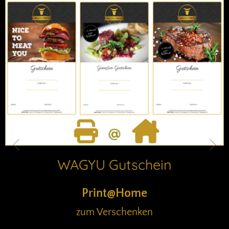
WAGYU MINUTENSTEAK
110
,-
€ / kg
inkl. MwSt.