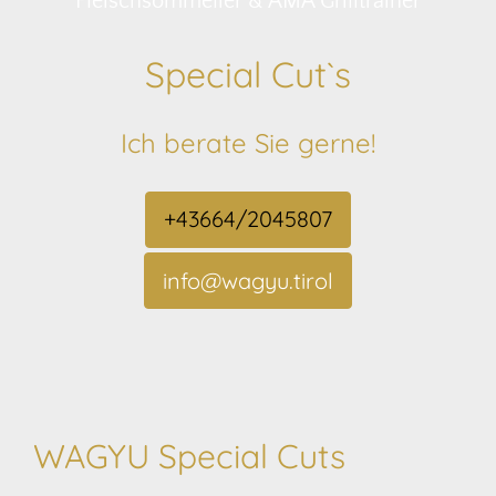
Fleischsommelier & AMA Grilltrainer
Special Cut`s
Ich berate Sie gerne!
+43664/2045807
info@wagyu.tirol
WAGYU Special Cuts