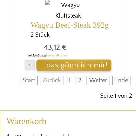
Wagyu Beef-Steak 392g
2 Stück
43,12 €
inkl. MwSt. zzgl.
Versandkosten
Start
Zurück
1
2
Weiter
Ende
Seite 1 von 2
Warenkorb