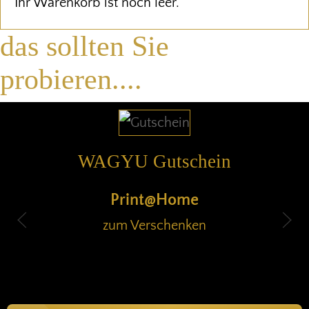
Ihr Warenkorb ist noch leer.
das sollten Sie
probieren....
WAGYU MINUTENSTEAK
110
,-
€ / kg
inkl. MwSt.