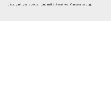
Einzigartiger Special Cut mit intensiver Marmorierung.
Wagyu Tirol
Gruben 431
6283 Hippach
Tirol
+43 664 204 58 07
info@wagyu.tirol