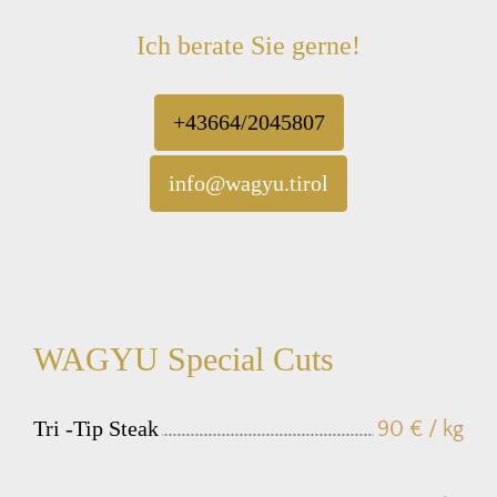
Ich berate Sie gerne!
+43664/2045807
info@wagyu.tirol
WAGYU Special Cuts
Tri -Tip Steak
90 € / kg