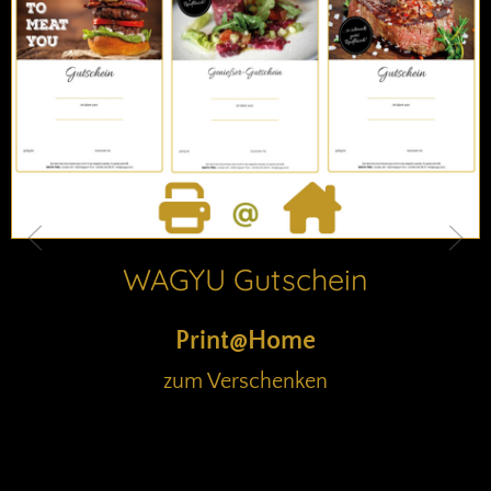
WAGYU Gutschein
Print@Home
zum Verschenken