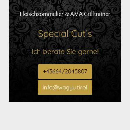
Fleischsommelier & AMA Grilltrainer
Special Cut`s
Ich berate Sie gerne!
+43664/2045807
info@wagyu.tirol